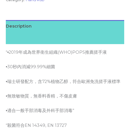
Description
Reviews (0)
“▪2019年成為世界衛生組織(WHO)POPS推薦搓手液
▪30秒內消減99.99%細菌
▪瑞士研發配方，含72%植物乙醇，符合歐洲免洗搓手液標準
▪無致敏物質，無香料香精，不傷皮膚
▪適合一般手部消毒及外科手部消毒”
“殺菌符合EN 14349, EN 13727