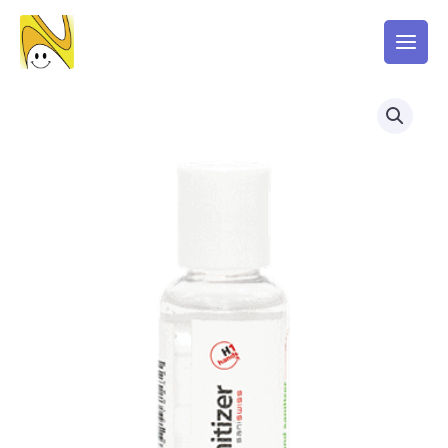
Skip
to
content
"Biosanitizer
H1
Hand
Rub
H1
天
然
消
毒
抗
菌
搓
手
液