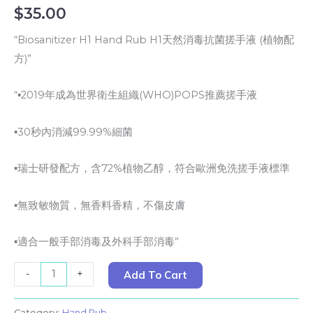
$
35.00
“Biosanitizer H1 Hand Rub H1天然消毒抗菌搓手液 (植物配
方)”
“▪2019年成為世界衛生組織(WHO)POPS推薦搓手液
▪30秒內消減99.99%細菌
▪瑞士研發配方，含72%植物乙醇，符合歐洲免洗搓手液標準
▪無致敏物質，無香料香精，不傷皮膚
▪適合一般手部消毒及外科手部消毒”
-
+
Add To Cart
Category:
Hand Rub